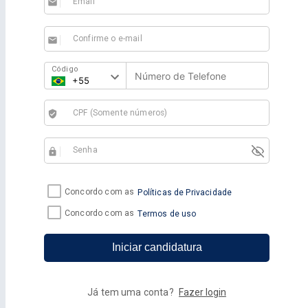
Email
email
Confirme o e-mail
email
Código
CPF (Somente números)
verified_user
Senha
https
Concordo com as
Políticas de Privacidade
Concordo com as
Termos de uso
Iniciar candidatura
Já tem uma conta?
Fazer login