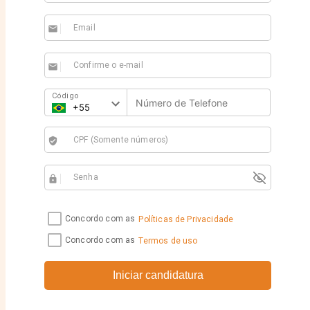
Email
email
Confirme o e-mail
email
Código
CPF (Somente números)
verified_user
Senha
https
Concordo com as
Políticas de Privacidade
Concordo com as
Termos de uso
Iniciar candidatura