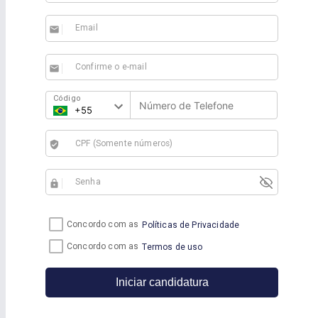
Email
email
Confirme o e-mail
email
Código
CPF (Somente números)
verified_user
Senha
https
Concordo com as
Políticas de Privacidade
Concordo com as
Termos de uso
Iniciar candidatura