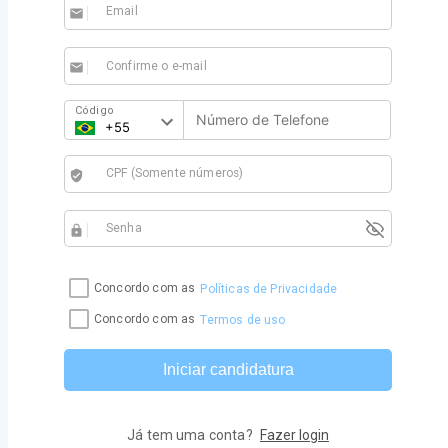
Email
email
Confirme o e-mail
email
Código
CPF (Somente números)
verified_user
Senha
https
Concordo com as
Políticas de Privacidade
Concordo com as
Termos de uso
Iniciar candidatura
Já tem uma conta?
Fazer login