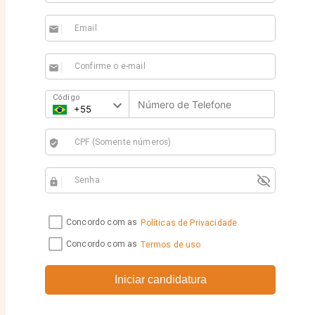
Email
email
Confirme o e-mail
email
Código
CPF (Somente números)
verified_user
Senha
https
Concordo com as
Políticas de Privacidade
Concordo com as
Termos de uso
Iniciar candidatura