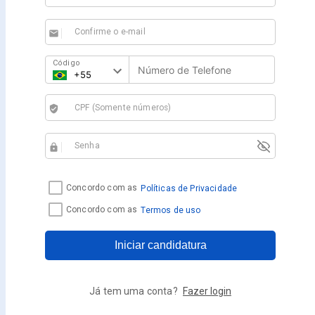
Confirme o e-mail
email
Código
CPF (Somente números)
verified_user
Senha
https
Concordo com as
Políticas de Privacidade
Concordo com as
Termos de uso
Iniciar candidatura
Já tem uma conta?
Fazer login