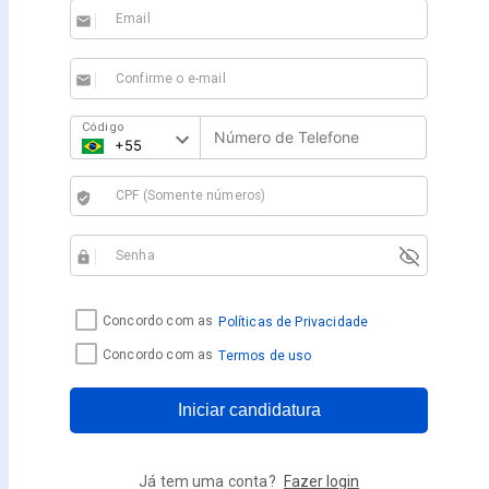
Email
email
Confirme o e-mail
email
Código
CPF (Somente números)
verified_user
Senha
https
Concordo com as
Políticas de Privacidade
Concordo com as
Termos de uso
Iniciar candidatura
Já tem uma conta?
Fazer login